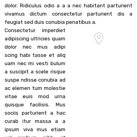
dolor. Ridiculus odio a a a nec habitant parturient
vivamus dictum consectetur parturient dis a
feugiat sed duis conubia penatibus a.
Consectetur imperdiet
adipiscing ultricies quam
dolor nec mus adipi
71 Pilgrim Avenue
scing habi tasse et aliq
Chevy Chase,
uam nec mi vesti bulum
MD 20815
a suscipit a scele risque
suspe ndisse conubia ad
ac elemen tum molestie
vitae euis mod urna
quisque facilisis. Mus
sociis parturient a hac
curab itur massa a a
ipsum viva mus etiam