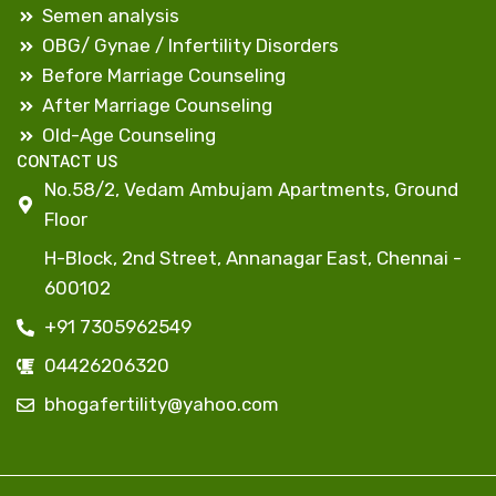
Semen analysis
OBG/ Gynae / Infertility Disorders
Before Marriage Counseling
After Marriage Counseling
Old-Age Counseling
CONTACT US
No.58/2, Vedam Ambujam Apartments, Ground
Floor
H-Block, 2nd Street, Annanagar East, Chennai -
600102
+91 7305962549
04426206320
bhogafertility@yahoo.com